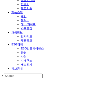
품질시스템
인증서
제조기술
제품소개
체인
텐셔너
레버/가이드
스프로켓
채용정보
인사제도
채용공고
ESG경영
ESG컴플라이언스
환경
사회
지배구조
제보하기
정보공개