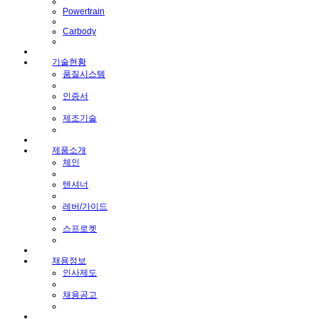
Powertrain
Carbody
기술현황
품질시스템
인증서
제조기술
제품소개
체인
텐셔너
레버/가이드
스프로켓
채용정보
인사제도
채용공고