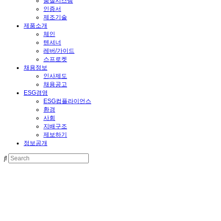
품질시스템
인증서
제조기술
제품소개
체인
텐셔너
레버/가이드
스프로켓
채용정보
인사제도
채용공고
ESG경영
ESG컴플라이언스
환경
사회
지배구조
제보하기
정보공개