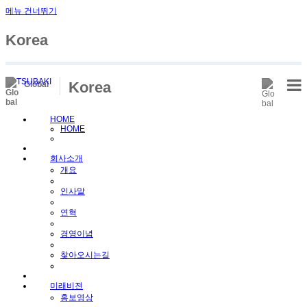
메뉴 건너뛰기
Sketchbook5, 스케치북5
Korea
Korea
Global
HOME
HOME
Sketchbook5, 스케치북5
회사소개
개요
인사말
연혁
경영이념
찾아오시는길
미래비젼
홍보영상