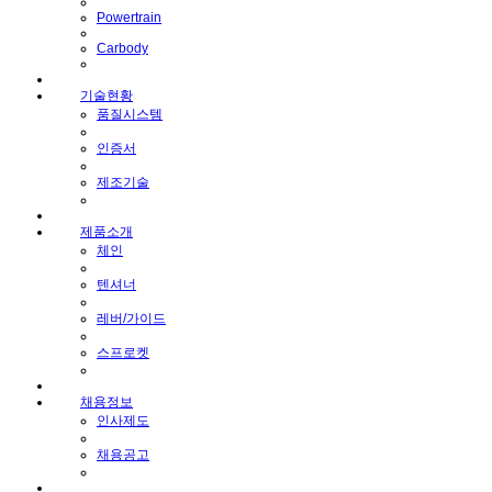
Powertrain
Carbody
기술현황
품질시스템
인증서
제조기술
제품소개
체인
텐셔너
레버/가이드
스프로켓
채용정보
인사제도
채용공고