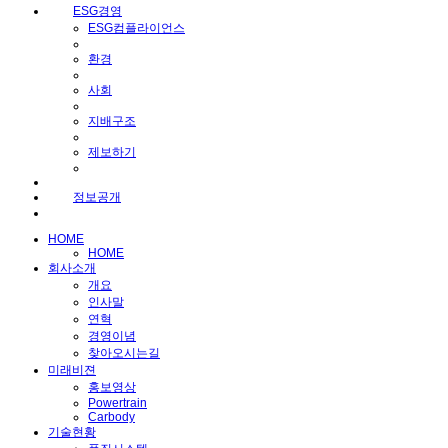
ESG경영
ESG컴플라이언스
환경
사회
지배구조
제보하기
정보공개
HOME
HOME
회사소개
개요
인사말
연혁
경영이념
찾아오시는길
미래비젼
홍보영상
Powertrain
Carbody
기술현황