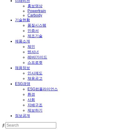
미래비젼
홍보영상
Powertrain
Carbody
기술현황
품질시스템
인증서
제조기술
제품소개
체인
텐셔너
레버/가이드
스프로켓
채용정보
인사제도
채용공고
ESG경영
ESG컴플라이언스
환경
사회
지배구조
제보하기
정보공개