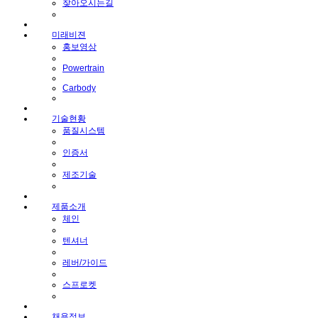
찾아오시는길
미래비젼
홍보영상
Powertrain
Carbody
기술현황
품질시스템
인증서
제조기술
제품소개
체인
텐셔너
레버/가이드
스프로켓
채용정보