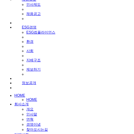
인사제도
채용공고
ESG경영
ESG컴플라이언스
환경
사회
지배구조
제보하기
정보공개
HOME
HOME
회사소개
개요
인사말
연혁
경영이념
찾아오시는길