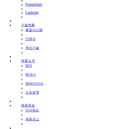
Powertrain
Carbody
기술현황
품질시스템
인증서
제조기술
제품소개
체인
텐셔너
레버/가이드
스프로켓
채용정보
인사제도
채용공고