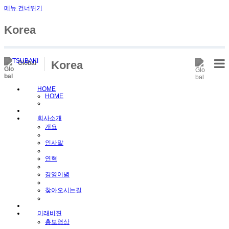
메뉴 건너뛰기
Sketchbook5, 스케치북5
Korea
Korea
Global
HOME
HOME
Sketchbook5, 스케치북5
회사소개
개요
인사말
연혁
경영이념
찾아오시는길
미래비젼
홍보영상