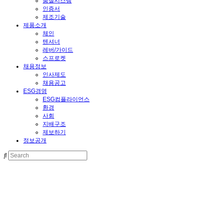
품질시스템
인증서
제조기술
제품소개
체인
텐셔너
레버/가이드
스프로켓
채용정보
인사제도
채용공고
ESG경영
ESG컴플라이언스
환경
사회
지배구조
제보하기
정보공개