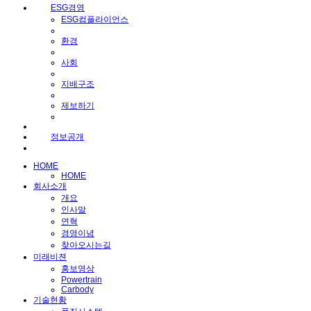
ESG경영
ESG컴플라이언스
환경
사회
지배구조
제보하기
정보공개
HOME
HOME
회사소개
개요
인사말
연혁
경영이념
찾아오시는길
미래비젼
홍보영상
Powertrain
Carbody
기술현황