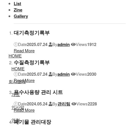
List
환경
Zine
스프로켓
Gallery
사회
대기측정기록부
지배구조
Date
2025.07.24
By
admin
Views
1912
제보하기
Read More
HOME
수질측정기록부
HOME
Date
2025.07.24
By
admin
Views
2030
Read More
회사소개
용수사용량 관리 시트
개요
Date
2024.05.24
By
관리팀
Views
2228
인사말
Read More
연혁
폐기물 관리대장