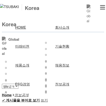
메뉴 건너뛰기
Korea
Korea
HOME
회사소개
Global
HOME
개요
미래비젼
기술현황
인사말
홍보영상
품질시스템
제품소개
채용정보
연혁
Powertrain
인증서
경영이념
체인
인사제도
ESG경영
정보공개
Carbody
제조기술
찾아오시는길
텐셔너
채용공고
Home
정보공개
ESG컴플라이언스
✔
게시물을 뷰어로 보기
쓰기
레버/가이드