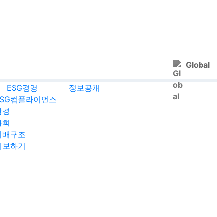
Global
ESG경영
정보공개
ESG컴플라이언스
환경
사회
지배구조
제보하기