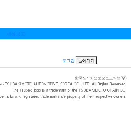
채용공고
로그인
돌아가기
한국쯔바키모토오토모티브(주)
2026 TSUBAKIMOTO AUTOMOTIVE KOREA CO., LTD. All Rights Reserved.
The Tsubaki logo is a trademark of the TSUBAKIMOTO CHAIN CO.
rademarks and registered trademarks are property of their respective owners.