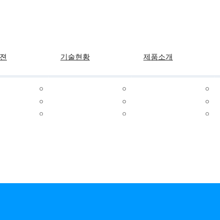
메뉴 건너뛰기
젼
기술현황
제품소개
품질시스템
체인
인증서
텐셔너
제조기술
레버/가이드
스프로켓