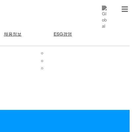
채용정보
ESG경영
인사제도
ESG컴플라이언스
채용공고
환경
사회
지배구조
제보하기