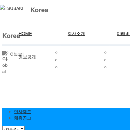
Korea
HOME
회사소개
미래비
Korea
HOME
개요
홍보영상
Global
정보공개
인사말
Powertrain
연혁
Carbody
경영이념
인사제도
찾아오시는길
채용공고